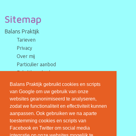
Sitemap
Balans Praktijk
Tarieven
Privacy
Over mij
Particulier aanbod
Zakelijk aanbod
Training
Balans Praktijk gebruikt cookies en scripts
Diensten
van Google om uw gebruik van onze
Coaching
websites geanonimiseerd te analyseren,
Facereadings
zodat we functionaliteit en effectiviteit kunnen
aanpassen. Ook gebruiken we na aparte
Acupunctuur
toestemming cookies en scripts van
Van binnen en buiten jezelf
Facebook en Twitter om social media
Blog
integratie op onze websites mogelijk te