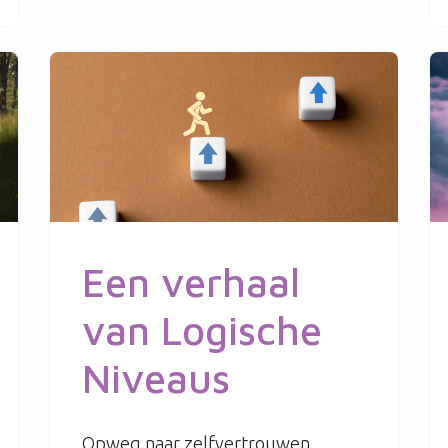
Een verhaal
van Logische
Niveaus
Opweg naar zelfvertrouwen.