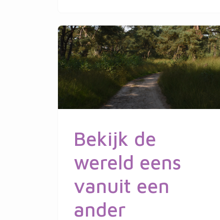
Bekijk de
wereld eens
vanuit een
ander